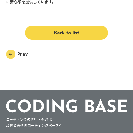
に安心感を提供しています。
B
a
c
k
t
o
l
i
s
t
P
r
e
v
コーディングの代行・外注は
品質と実積のコーディングベースへ