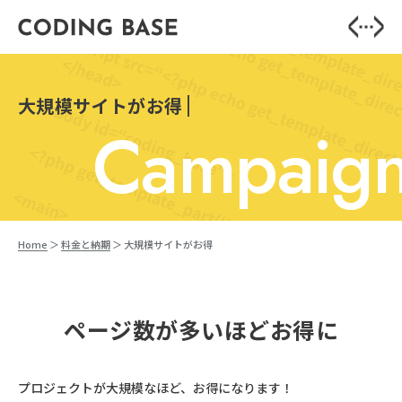
大
規
模
サ
イ
ト
が
お
得
C
a
m
p
a
i
g
Home
料金と納期
大規模サイトがお得
ページ数が多いほどお得に
プロジェクトが大規模なほど、お得になります！